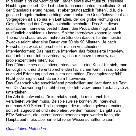
In diesem sind die wichtigsten Fragen sowie eventuell zu stellende
Nachfragen notiert. Der Leitfaden kann einen unterschiedlichen Grad
der Standardisierung haben, ist aber grundsätzlich "offen", d.h. die
genaue Frageformulierung hängt vom konkreten Gesprächsverlauf ab.
Vorgegeben ist also nur ein Leitfaden, der die grobe Richtung des
Gesprächs und der Gesprächsinhalte beinhaltet. Das Ziel dieser
qualitativen Interviews besteht darin, den Probanden möglichst
ausführlich erzählen zu lassen. Solche Interviews können je nach
Thema durchaus bis zu mehreren Stunden dauern, für die meisten
Zwecke reicht aber eine Dauer von 30 bis 90 Minuten. Je nach
Forschungszweck unterscheidet man in verschiedene
Interviewformen: Das narrative Interview, das fokussierte Interview,
das Tiefen- oder Intensivinterview, das rezeptive Interview, das
problemzentrierte Interview.
Das Führen eines qualitativen Interviews ist eine Kunst für sich, man
benötigt nicht nur die entsprechenden fachlichen Kenntnisse, sondern
auch viel Erfahrung und vor allem das nötige „Fingerspitzengefühl“.
Nicht jeder eignet sich daher zum Interviewer.
Das Gespräch wird anschließend protokolliert und liegt dann als Text
vor. Die Auswertung besteht darin, die Interviews einer Textanalyse zu
unterziehen.
Der Arbeitsaufwand dafür ist relativ hoch, da meist viel Text
verarbeitet werden muss. Beispielsweise können 30 Interviews
durchaus 500 Seiten Text erbringen, die mehrfach gelesen, codiert,
sortiert, zugeordnet und interpretiert werden müssen. Es gibt zwar
EDV-Software, die unterstützend herangezogen werden kann, die
Hauptarbeit muss aber ein erfahrener Wissenschaftler leisten.
Quantitative Methoden